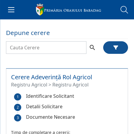
Menu
Primăria Orasului Babadag
e Menu
Depune cerere
search
Cerere Adeverință Rol Agricol
Registru Agricol > Registru Agricol
Identificare Solicitant
Detalii Solicitare
Documente Necesare
Timp de completare a cererii: