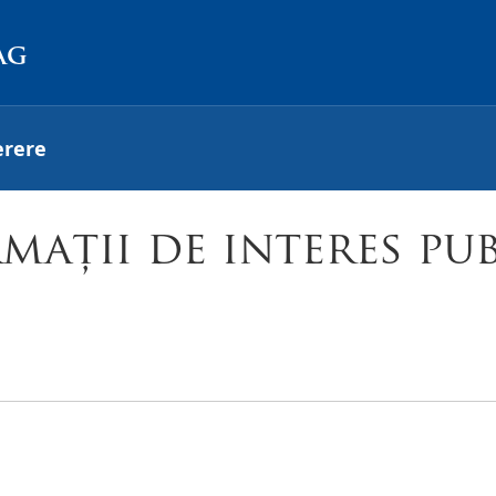
ag
erere
mații de interes pub