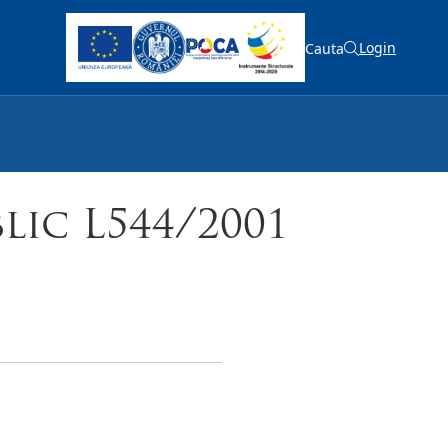
Login
Cauta
lic L544/2001